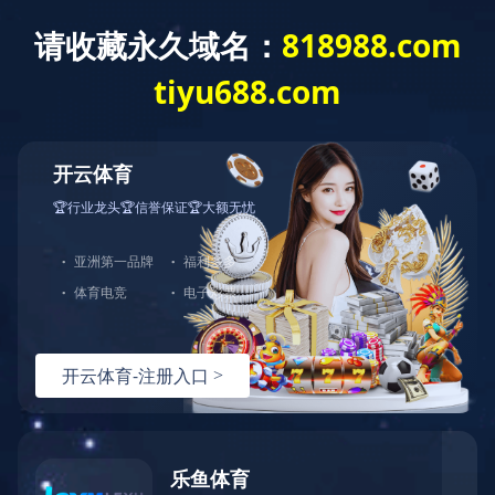
星空入口
星空入口_星
公司概
空（中国）